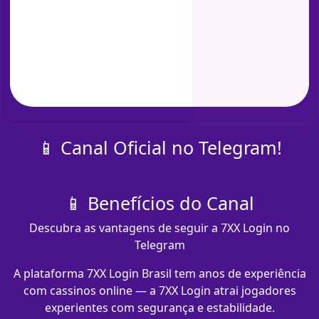
📱 Canal Oficial no Telegram!
📱 Benefícios do Canal
Descubra as vantagens de seguir a 7XX Login no
Telegram
A plataforma 7XX Login Brasil tem anos de experiência
com cassinos online — a 7XX Login atrai jogadores
experientes com segurança e estabilidade.