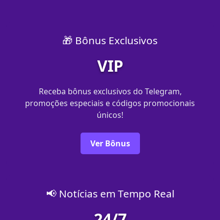
🎁 Bônus Exclusivos
VIP
Receba bônus exclusivos do Telegram,
promoções especiais e códigos promocionais
únicos!
Ver Bônus
📢 Notícias em Tempo Real
24/7