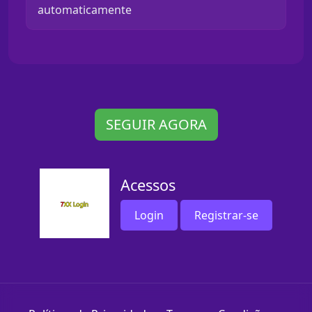
automaticamente
SEGUIR AGORA
Acessos
Login
Registrar-se