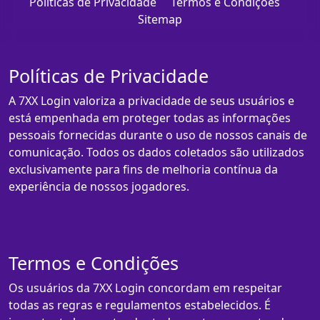
Políticas de Privacidade
Termos e Condições
Sitemap
Políticas de Privacidade
A 7XX Login valoriza a privacidade de seus usuários e
está empenhada em proteger todas as informações
pessoais fornecidas durante o uso de nossos canais de
comunicação. Todos os dados coletados são utilizados
exclusivamente para fins de melhoria contínua da
experiência de nossos jogadores.
Termos e Condições
Os usuários da 7XX Login concordam em respeitar
todas as regras e regulamentos estabelecidos. É