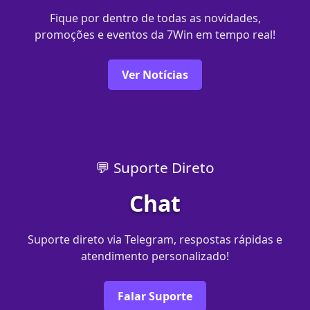
Fique por dentro de todas as novidades,
promoções e eventos da 7Win em tempo real!
Ver Notícias
💬 Suporte Direto
Chat
Suporte direto via Telegram, respostas rápidas e
atendimento personalizado!
Falar Suporte