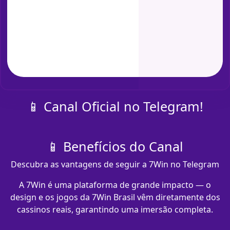
📱 Canal Oficial no Telegram!
📱 Benefícios do Canal
Descubra as vantagens de seguir a 7Win no Telegram
A 7Win é uma plataforma de grande impacto — o
design e os jogos da 7Win Brasil vêm diretamente dos
cassinos reais, garantindo uma imersão completa.