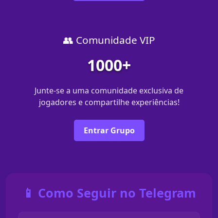
👥 Comunidade VIP
1000+
Junte-se a uma comunidade exclusiva de
jogadores e compartilhe experiências!
Entrar Grupo
📱 Como Seguir no Telegram