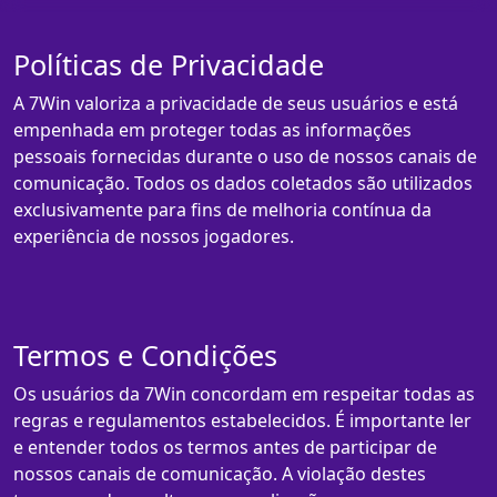
Políticas de Privacidade
A 7Win valoriza a privacidade de seus usuários e está
empenhada em proteger todas as informações
pessoais fornecidas durante o uso de nossos canais de
comunicação. Todos os dados coletados são utilizados
exclusivamente para fins de melhoria contínua da
experiência de nossos jogadores.
Termos e Condições
Os usuários da 7Win concordam em respeitar todas as
regras e regulamentos estabelecidos. É importante ler
e entender todos os termos antes de participar de
nossos canais de comunicação. A violação destes