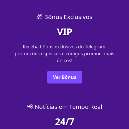
🎁 Bônus Exclusivos
VIP
Receba bônus exclusivos do Telegram,
promoções especiais e códigos promocionais
únicos!
Ver Bônus
📢 Notícias em Tempo Real
24/7