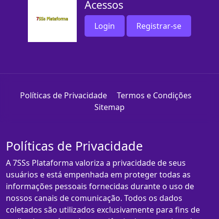
Acessos
Login
Registrar-se
Políticas de Privacidade
Termos e Condições
Sitemap
Políticas de Privacidade
A 7SSs Plataforma valoriza a privacidade de seus
usuários e está empenhada em proteger todas as
informações pessoais fornecidas durante o uso de
nossos canais de comunicação. Todos os dados
coletados são utilizados exclusivamente para fins de