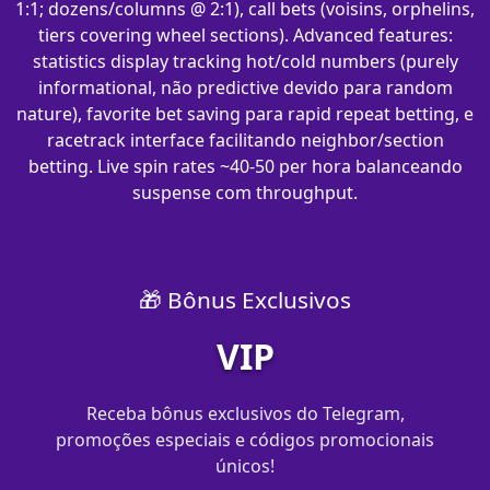
1:1; dozens/columns @ 2:1), call bets (voisins, orphelins,
tiers covering wheel sections). Advanced features:
statistics display tracking hot/cold numbers (purely
informational, não predictive devido para random
nature), favorite bet saving para rapid repeat betting, e
racetrack interface facilitando neighbor/section
betting. Live spin rates ~40-50 per hora balanceando
suspense com throughput.
🎁 Bônus Exclusivos
VIP
Receba bônus exclusivos do Telegram,
promoções especiais e códigos promocionais
únicos!