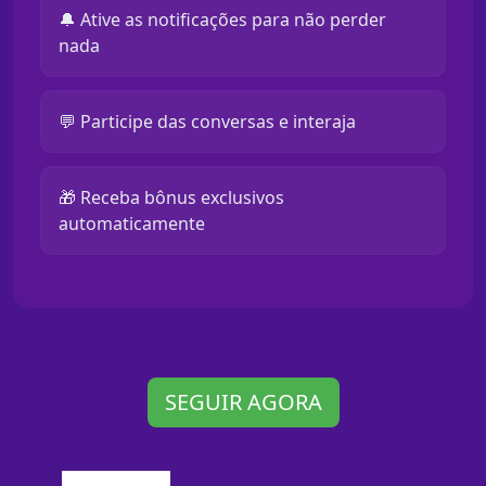
🔔 Ative as notificações para não perder
nada
💬 Participe das conversas e interaja
🎁 Receba bônus exclusivos
automaticamente
SEGUIR AGORA