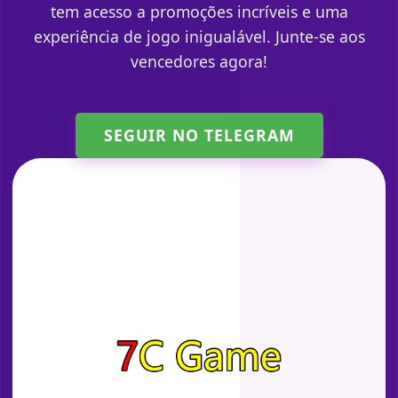
tem acesso a promoções incríveis e uma
experiência de jogo inigualável. Junte-se aos
vencedores agora!
SEGUIR NO TELEGRAM