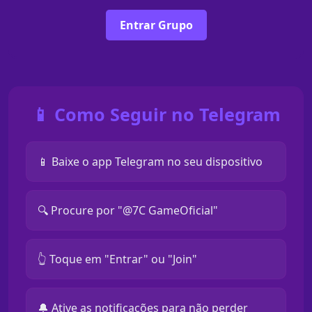
Entrar Grupo
📱 Como Seguir no Telegram
📱 Baixe o app Telegram no seu dispositivo
🔍 Procure por "@7C GameOficial"
👆 Toque em "Entrar" ou "Join"
🔔 Ative as notificações para não perder