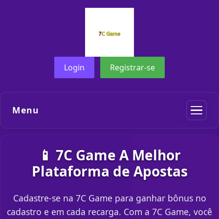
Login
Registrar-se
Menu
📱 7C Game A Melhor
Plataforma de Apostas
Cadastre-se na 7C Game para ganhar bônus no
cadastro e em cada recarga. Com a 7C Game, você