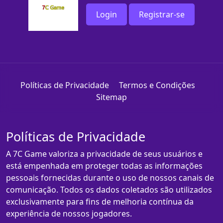
Login
Registrar-se
Políticas de Privacidade
Termos e Condições
Sitemap
Políticas de Privacidade
A 7C Game valoriza a privacidade de seus usuários e
está empenhada em proteger todas as informações
pessoais fornecidas durante o uso de nossos canais de
comunicação. Todos os dados coletados são utilizados
exclusivamente para fins de melhoria contínua da
experiência de nossos jogadores.