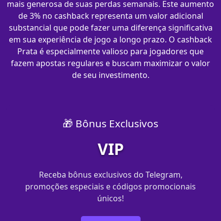
mais generosa de suas perdas semanais. Este aumento
de 3% no cashback representa um valor adicional
substancial que pode fazer uma diferença significativa
em sua experiência de jogo a longo prazo. O cashback
Prata é especialmente valioso para jogadores que
fazem apostas regulares e buscam maximizar o valor
de seu investimento.
🎁 Bônus Exclusivos
VIP
Receba bônus exclusivos do Telegram,
promoções especiais e códigos promocionais
únicos!