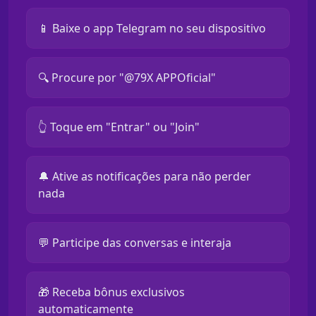
📱 Baixe o app Telegram no seu dispositivo
🔍 Procure por "@79X APPOficial"
👆 Toque em "Entrar" ou "Join"
🔔 Ative as notificações para não perder
nada
💬 Participe das conversas e interaja
🎁 Receba bônus exclusivos
automaticamente