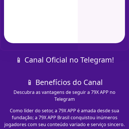
📱 Canal Oficial no Telegram!
📱 Benefícios do Canal
Descubra as vantagens de seguir a 79X APP no
Telegram
Como líder do setor, a 79X APP é amada desde sua
fundação; a 79X APP Brasil conquistou inúmeros
jogadores com seu conteúdo variado e serviço sincero.