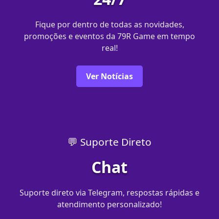
Fique por dentro de todas as novidades,
promoções e eventos da 79R Game em tempo
real!
Ver Notícias
💬 Suporte Direto
Chat
Suporte direto via Telegram, respostas rápidas e
atendimento personalizado!