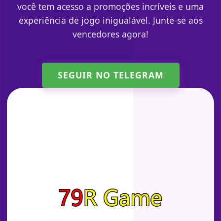
você tem acesso a promoções incríveis e uma
experiência de jogo inigualável. Junte-se aos
vencedores agora!
SEGUIR NO TELEGRAM