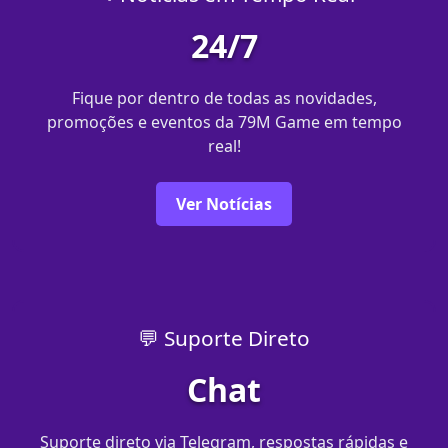
24/7
Fique por dentro de todas as novidades,
promoções e eventos da 79M Game em tempo
real!
Ver Notícias
💬 Suporte Direto
Chat
Suporte direto via Telegram, respostas rápidas e