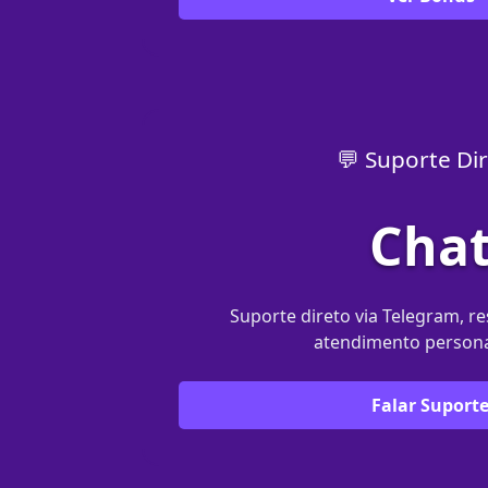
💬 Suporte Di
Cha
Suporte direto via Telegram, r
atendimento persona
Falar Suport