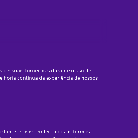
s pessoais fornecidas durante o uso de
elhoria contínua da experiência de nossos
rtante ler e entender todos os termos