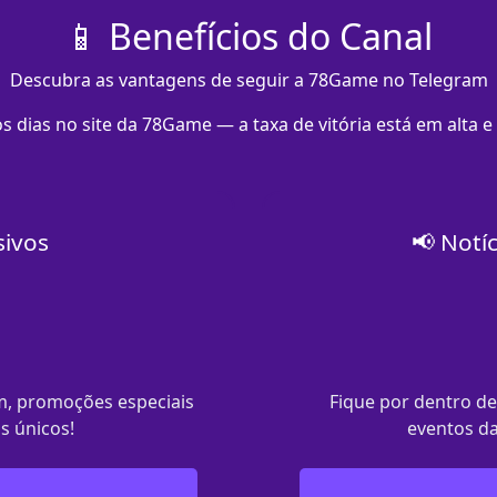
📱 Benefícios do Canal
Descubra as vantagens de seguir a 78Game no Telegram
 dias no site da 78Game — a taxa de vitória está em alta 
sivos
📢 Notí
m, promoções especiais
Fique por dentro d
s únicos!
eventos d