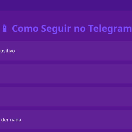
📱 Como Seguir no Telegram
ositivo
erder nada