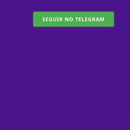
SEGUIR NO TELEGRAM