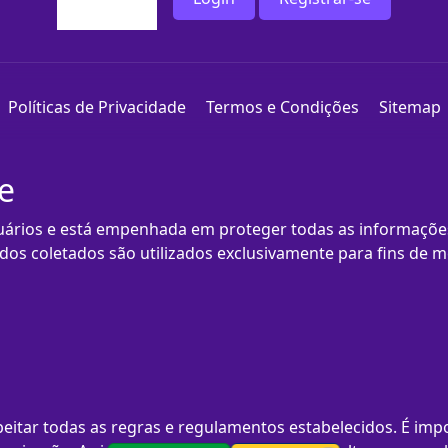
Políticas de Privacidade
Termos e Condições
Sitemap
de
suários e está empenhada em proteger todas as informaçõe
os coletados são utilizados exclusivamente para fins de m
tar todas as regras e regulamentos estabelecidos. É impo