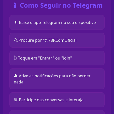
📱 Como Seguir no Telegram
📱 Baixe o app Telegram no seu dispositivo
🔍 Procure por "@78F.ComOficial"
👆 Toque em "Entrar" ou "Join"
🔔 Ative as notificações para não perder
nada
💬 Participe das conversas e interaja