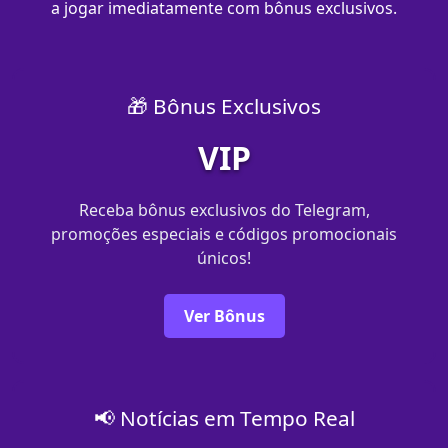
a jogar imediatamente com bônus exclusivos.
🎁 Bônus Exclusivos
VIP
Receba bônus exclusivos do Telegram,
promoções especiais e códigos promocionais
únicos!
Ver Bônus
📢 Notícias em Tempo Real