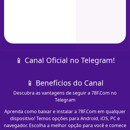
📱 Canal Oficial no Telegram!
📱 Benefícios do Canal
Descubra as vantagens de seguir a 78F.Com no
Telegram
Aprenda como baixar e instalar a 78F.Com em qualquer
dispositivo! Temos opções para Android, iOS, PC e
navegador. Escolha a melhor opção para você e comece