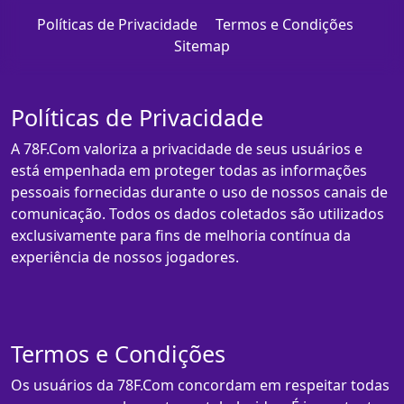
Políticas de Privacidade
Termos e Condições
Sitemap
Políticas de Privacidade
A 78F.Com valoriza a privacidade de seus usuários e
está empenhada em proteger todas as informações
pessoais fornecidas durante o uso de nossos canais de
comunicação. Todos os dados coletados são utilizados
exclusivamente para fins de melhoria contínua da
experiência de nossos jogadores.
Termos e Condições
Os usuários da 78F.Com concordam em respeitar todas