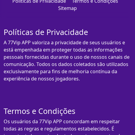
Políticas de Privacidade
Termos e Condições
Sitemap
Políticas de Privacidade
A 77Vip APP valoriza a privacidade de seus usuários e
está empenhada em proteger todas as informações
pessoais fornecidas durante o uso de nossos canais de
comunicação. Todos os dados coletados são utilizados
exclusivamente para fins de melhoria contínua da
experiência de nossos jogadores.
Termos e Condições
Os usuários da 77Vip APP concordam em respeitar
todas as regras e regulamentos estabelecidos. É