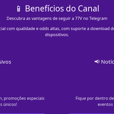
📱 Benefícios do Canal
Descubra as vantagens de seguir a 77V no Telegram
icial com qualidade e odds altas, com suporte a download de
dispositivos.
sivos
📢 Notí
m, promoções especiais
Fique por dentro d
s únicos!
eventos