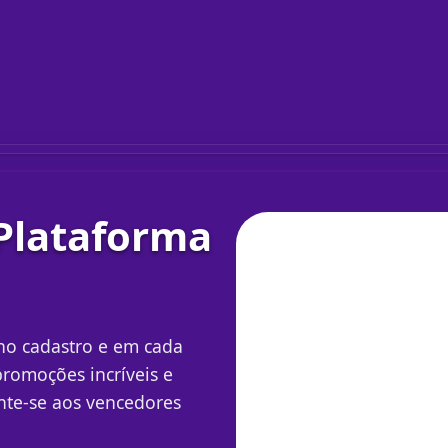
 Plataforma
no cadastro e em cada
promoções incríveis e
unte-se aos vencedores