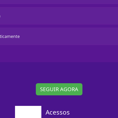
a
aticamente
SEGUIR AGORA
Acessos