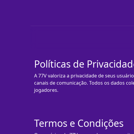
Políticas de Privacida
A 77V valoriza a privacidade de seus usuár
canais de comunicação. Todos os dados cole
jogadores.
Termos e Condições