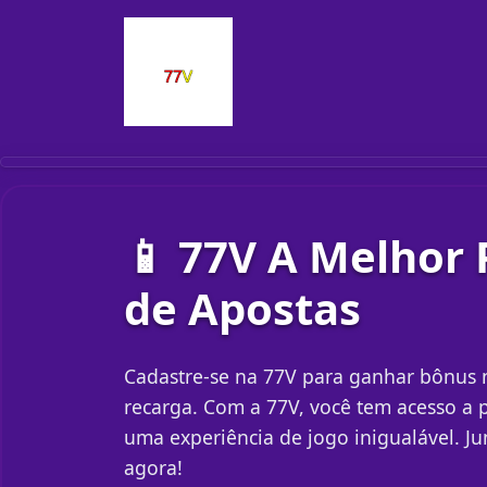
📱 77V A Melhor
de Apostas
Cadastre-se na 77V para ganhar bônus 
recarga. Com a 77V, você tem acesso a 
uma experiência de jogo inigualável. J
agora!