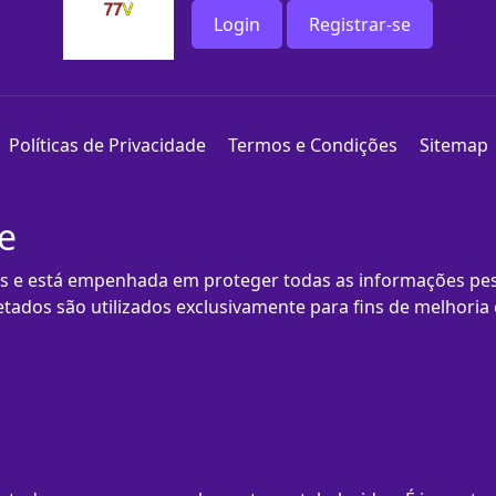
Login
Registrar-se
Políticas de Privacidade
Termos e Condições
Sitemap
de
ios e está empenhada em proteger todas as informações pe
tados são utilizados exclusivamente para fins de melhoria