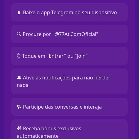
📱 Baixe o app Telegram no seu dispositivo
🔍 Procure por "@77At.ComOficial"
👆 Toque em "Entrar" ou "Join"
🔔 Ative as notificações para não perder
nada
💬 Participe das conversas e interaja
🎁 Receba bônus exclusivos
automaticamente