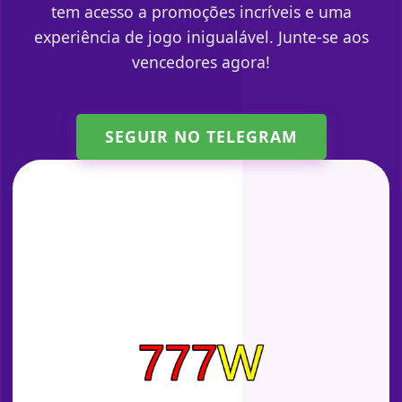
tem acesso a promoções incríveis e uma
experiência de jogo inigualável. Junte-se aos
vencedores agora!
SEGUIR NO TELEGRAM