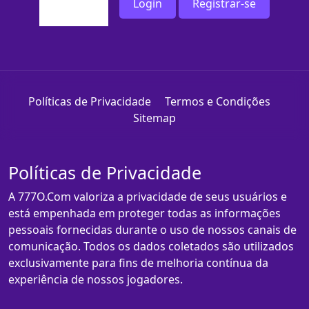
Login
Registrar-se
Políticas de Privacidade
Termos e Condições
Sitemap
Políticas de Privacidade
A 777O.Com valoriza a privacidade de seus usuários e
está empenhada em proteger todas as informações
pessoais fornecidas durante o uso de nossos canais de
comunicação. Todos os dados coletados são utilizados
exclusivamente para fins de melhoria contínua da
experiência de nossos jogadores.