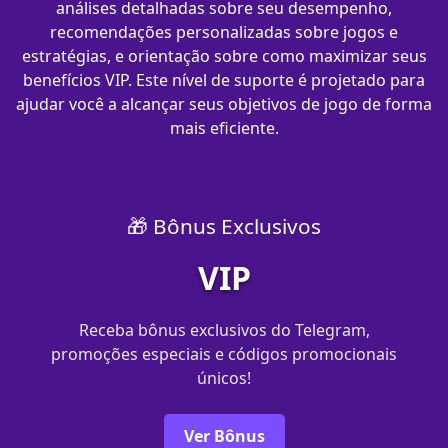
análises detalhadas sobre seu desempenho,
recomendações personalizadas sobre jogos e
estratégias, e orientação sobre como maximizar seus
benefícios VIP. Este nível de suporte é projetado para
ajudar você a alcançar seus objetivos de jogo de forma
mais eficiente.
🎁 Bônus Exclusivos
VIP
Receba bônus exclusivos do Telegram,
promoções especiais e códigos promocionais
únicos!
Ver Bônus