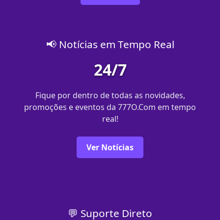
📢 Notícias em Tempo Real
24/7
Fique por dentro de todas as novidades,
promoções e eventos da 777O.Com em tempo
real!
Ver Notícias
💬 Suporte Direto