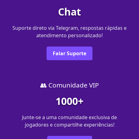
Chat
Suporte direto via Telegram, respostas rápidas e
atendimento personalizado!
Falar Suporte
👥 Comunidade VIP
1000+
Junte-se a uma comunidade exclusiva de
jogadores e compartilhe experiências!