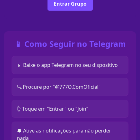
Entrar Grupo
📱 Como Seguir no Telegram
📱 Baixe o app Telegram no seu dispositivo
🔍 Procure por "@777O.ComOficial"
👆 Toque em "Entrar" ou "Join"
🔔 Ative as notificações para não perder
nada