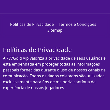
Políticas de Privacidade
Termos e Condições
Sitemap
Políticas de Privacidade
A 777Gold Vip valoriza a privacidade de seus usuários e
está empenhada em proteger todas as informações
pessoais fornecidas durante o uso de nossos canais de
comunicação. Todos os dados coletados são utilizados
exclusivamente para fins de melhoria contínua da
experiência de nossos jogadores.