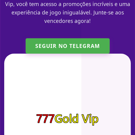
Vip, você tem acesso a promoções incríveis e uma
experiência de jogo inigualável. Junte-se aos
vencedores agora!
SEGUIR NO TELEGRAM