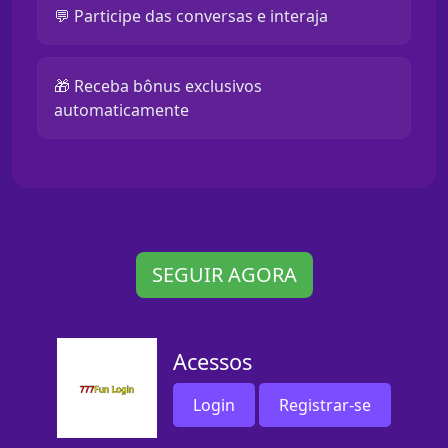
💬 Participe das conversas e interaja
🎁 Receba bônus exclusivos
automaticamente
SEGUIR AGORA
Acessos
Login
Registrar-se