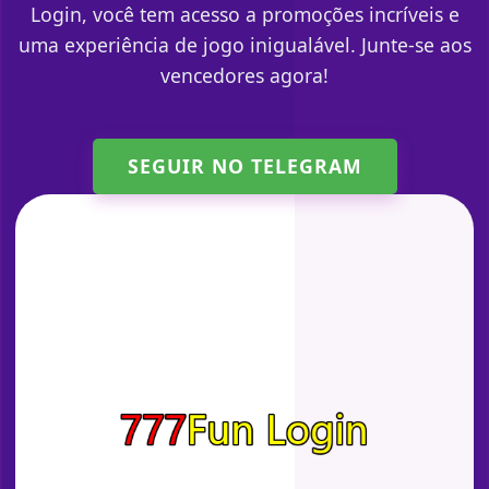
Login, você tem acesso a promoções incríveis e
uma experiência de jogo inigualável. Junte-se aos
vencedores agora!
SEGUIR NO TELEGRAM