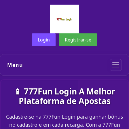
Login
Registrar-se
Menu
📱 777Fun Login A Melhor
Plataforma de Apostas
Cadastre-se na 777Fun Login para ganhar bônus
no cadastro e em cada recarga. Com a 777Fun