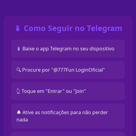
📱 Como Seguir no Telegram
📱 Baixe o app Telegram no seu dispositivo
🔍 Procure por "@777Fun LoginOficial"
👆 Toque em "Entrar" ou "Join"
🔔 Ative as notificações para não perder
nada