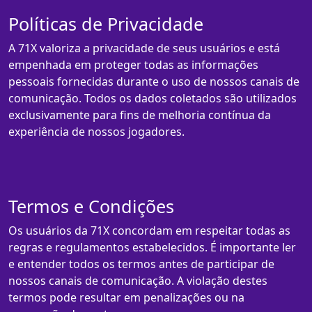
Políticas de Privacidade
A 71X valoriza a privacidade de seus usuários e está
empenhada em proteger todas as informações
pessoais fornecidas durante o uso de nossos canais de
comunicação. Todos os dados coletados são utilizados
exclusivamente para fins de melhoria contínua da
experiência de nossos jogadores.
Termos e Condições
Os usuários da 71X concordam em respeitar todas as
regras e regulamentos estabelecidos. É importante ler
e entender todos os termos antes de participar de
nossos canais de comunicação. A violação destes
termos pode resultar em penalizações ou na