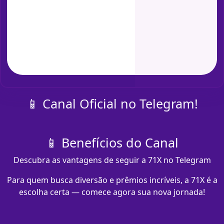
📱 Canal Oficial no Telegram!
📱 Benefícios do Canal
Descubra as vantagens de seguir a 71X no Telegram
Para quem busca diversão e prêmios incríveis, a 71X é a
escolha certa — comece agora sua nova jornada!