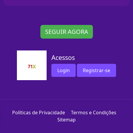
SEGUIR AGORA
Acessos
Login
Registrar-se
Políticas de Privacidade
Termos e Condições
Sitemap