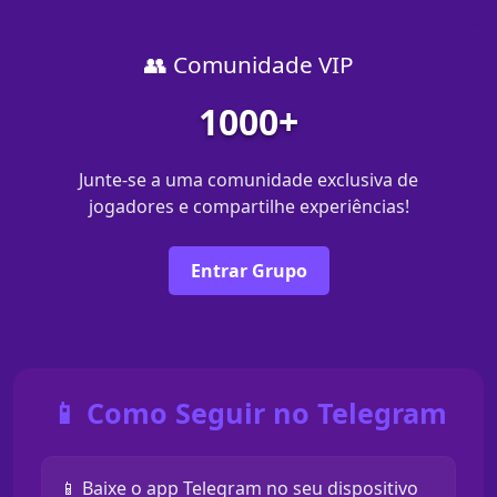
👥 Comunidade VIP
1000+
Junte-se a uma comunidade exclusiva de
jogadores e compartilhe experiências!
Entrar Grupo
📱 Como Seguir no Telegram
📱 Baixe o app Telegram no seu dispositivo