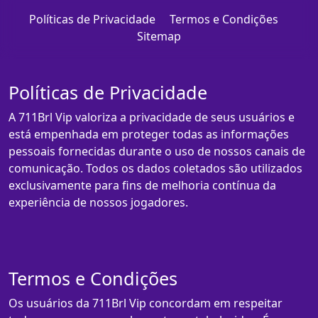
Políticas de Privacidade
Termos e Condições
Sitemap
Políticas de Privacidade
A 711Brl Vip valoriza a privacidade de seus usuários e
está empenhada em proteger todas as informações
pessoais fornecidas durante o uso de nossos canais de
comunicação. Todos os dados coletados são utilizados
exclusivamente para fins de melhoria contínua da
experiência de nossos jogadores.
Termos e Condições
Os usuários da 711Brl Vip concordam em respeitar