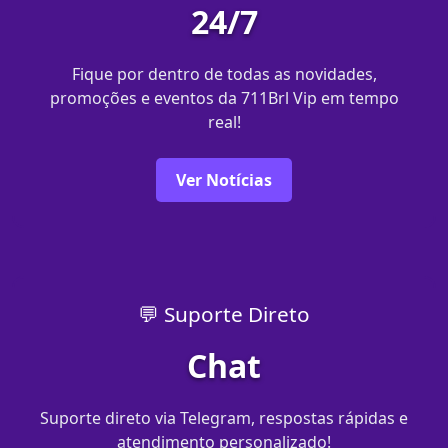
24/7
Fique por dentro de todas as novidades,
promoções e eventos da 711Brl Vip em tempo
real!
Ver Notícias
💬 Suporte Direto
Chat
Suporte direto via Telegram, respostas rápidas e
atendimento personalizado!