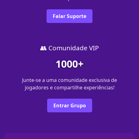
Falar Suporte
👥 Comunidade VIP
1000+
Junte-se a uma comunidade exclusiva de
jogadores e compartilhe experiências!
Entrar Grupo