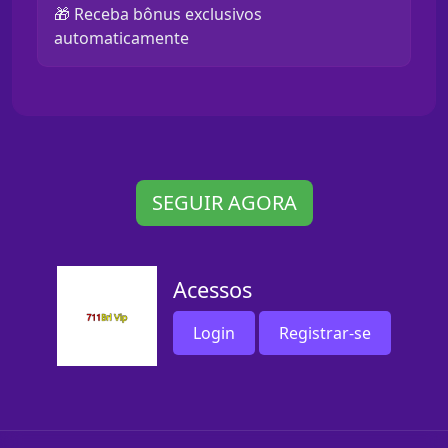
🎁 Receba bônus exclusivos
automaticamente
SEGUIR AGORA
Acessos
Login
Registrar-se