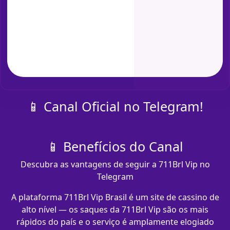
📱 Canal Oficial no Telegram!
📱 Benefícios do Canal
Descubra as vantagens de seguir a 711Brl Vip no
Telegram
A plataforma 711Brl Vip Brasil é um site de cassino de
alto nível — os saques da 711Brl Vip são os mais
rápidos do país e o serviço é amplamente elogiado