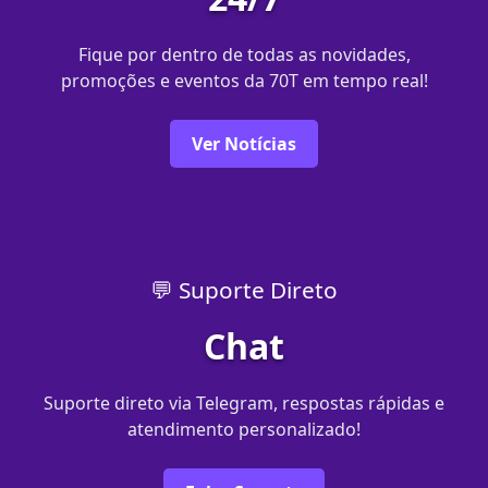
Fique por dentro de todas as novidades,
promoções e eventos da 70T em tempo real!
Ver Notícias
💬 Suporte Direto
Chat
Suporte direto via Telegram, respostas rápidas e
atendimento personalizado!