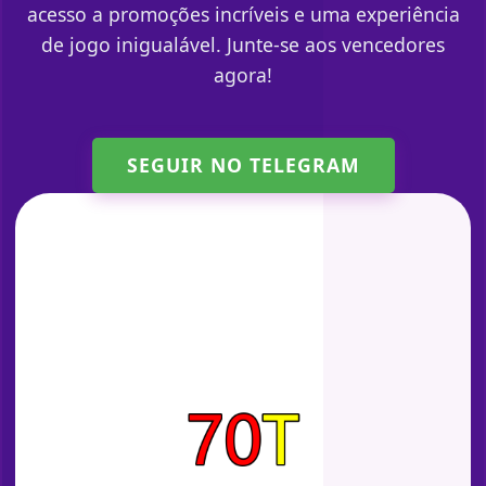
acesso a promoções incríveis e uma experiência
de jogo inigualável. Junte-se aos vencedores
agora!
SEGUIR NO TELEGRAM