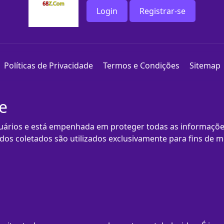
Login
Registrar-se
Políticas de Privacidade
Termos e Condições
Sitemap
de
suários e está empenhada em proteger todas as informaçõe
os coletados são utilizados exclusivamente para fins de m