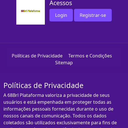
Acessos
Login
Registrar-se
Políticas de Privacidade
Termos e Condições
Sitemap
Políticas de Privacidade
A 68Brl Plataforma valoriza a privacidade de seus
usuários e está empenhada em proteger todas as
informações pessoais fornecidas durante o uso de
nossos canais de comunicação. Todos os dados
coletados são utilizados exclusivamente para fins de