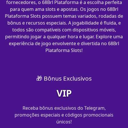
fornecedores, o 68Brl Plataforma é a escolha perfeita
para quem ama slots e apostas. Os jogos no 68Brl
Plataforma Slots possuem temas variados, rodadas de
bônus e recursos especiais. A jogabilidade é fluida, e
todos são compatíveis com dispositivos móveis,
permitindo jogar a qualquer hora e lugar. Explore uma
experiência de jogo envolvente e divertida no 68Brl
Plataforma Slots!
🎁 Bônus Exclusivos
VIP
Receba bônus exclusivos do Telegram,
promoções especiais e códigos promocionais
únicos!