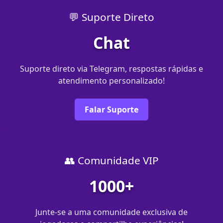
💬 Suporte Direto
Chat
Suporte direto via Telegram, respostas rápidas e
atendimento personalizado!
Falar Suporte
👥 Comunidade VIP
1000+
Junte-se a uma comunidade exclusiva de