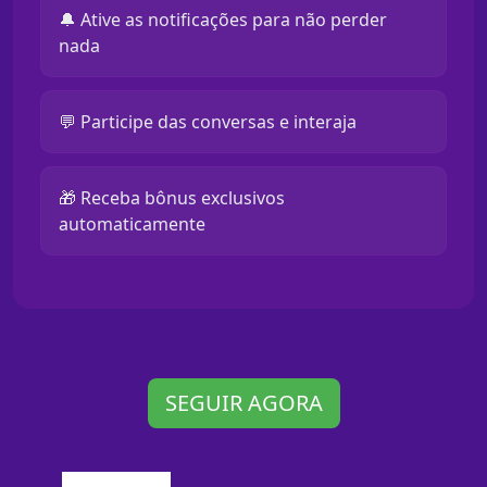
🔔 Ative as notificações para não perder
nada
💬 Participe das conversas e interaja
🎁 Receba bônus exclusivos
automaticamente
SEGUIR AGORA