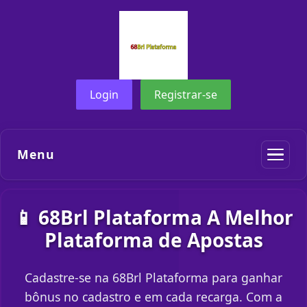
Login
Registrar-se
Menu
📱 68Brl Plataforma A Melhor
Plataforma de Apostas
Cadastre-se na 68Brl Plataforma para ganhar
bônus no cadastro e em cada recarga. Com a