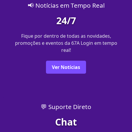
📢 Notícias em Tempo Real
24/7
Fique por dentro de todas as novidades,
promoções e eventos da 67A Login em tempo
real!
Ver Notícias
💬 Suporte Direto
Chat