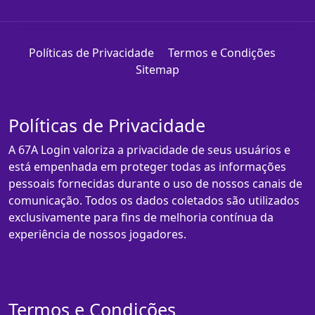
Políticas de Privacidade
Termos e Condições
Sitemap
Políticas de Privacidade
A 67A Login valoriza a privacidade de seus usuários e
está empenhada em proteger todas as informações
pessoais fornecidas durante o uso de nossos canais de
comunicação. Todos os dados coletados são utilizados
exclusivamente para fins de melhoria contínua da
experiência de nossos jogadores.
Termos e Condições