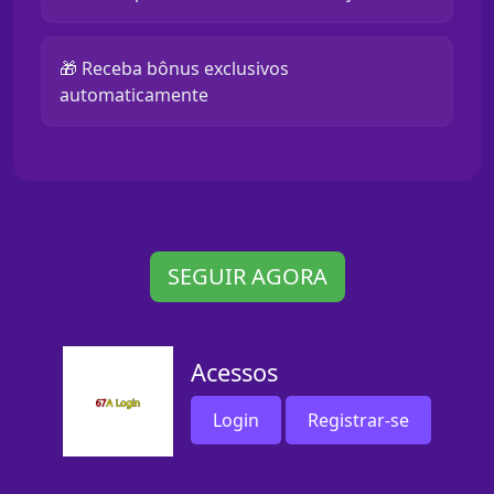
🎁 Receba bônus exclusivos
automaticamente
SEGUIR AGORA
Acessos
Login
Registrar-se