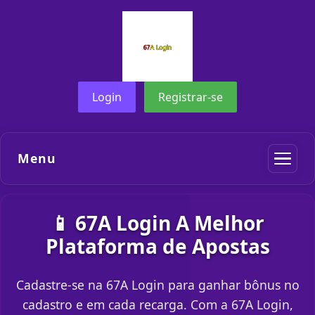
Login
Registrar-se
Menu
📱 67A Login A Melhor
Plataforma de Apostas
Cadastre-se na 67A Login para ganhar bônus no
cadastro e em cada recarga. Com a 67A Login,