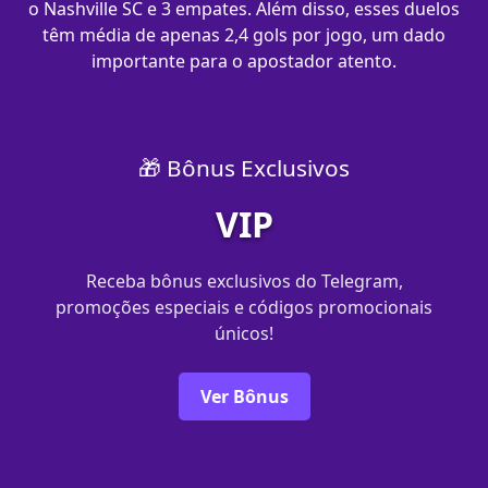
o Nashville SC e 3 empates. Além disso, esses duelos
têm média de apenas 2,4 gols por jogo, um dado
importante para o apostador atento.
🎁 Bônus Exclusivos
VIP
Receba bônus exclusivos do Telegram,
promoções especiais e códigos promocionais
únicos!
Ver Bônus