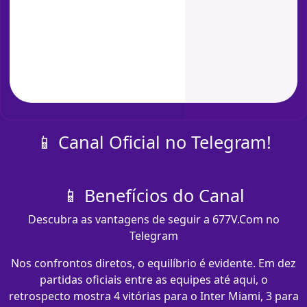
📱 Canal Oficial no Telegram!
📱 Benefícios do Canal
Descubra as vantagens de seguir a 677V.Com no
Telegram
Nos confrontos diretos, o equilíbrio é evidente. Em dez
partidas oficiais entre as equipes até aqui, o
retrospecto mostra 4 vitórias para o Inter Miami, 3 para