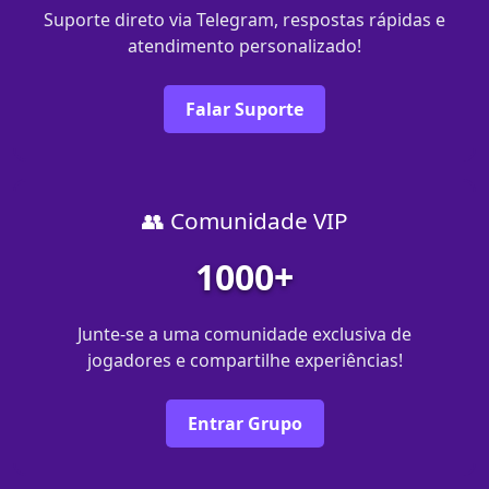
Suporte direto via Telegram, respostas rápidas e
atendimento personalizado!
Falar Suporte
👥 Comunidade VIP
1000+
Junte-se a uma comunidade exclusiva de
jogadores e compartilhe experiências!
Entrar Grupo