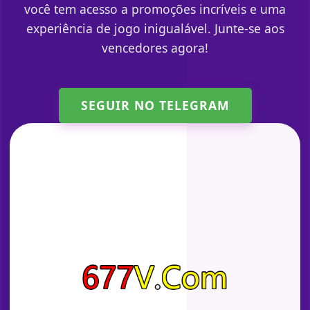
você tem acesso a promoções incríveis e uma
experiência de jogo inigualável. Junte-se aos
vencedores agora!
SEGUIR NO TELEGRAM