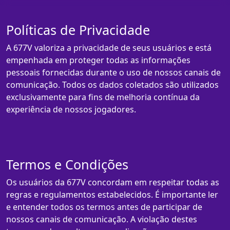
Políticas de Privacidade
A 677V valoriza a privacidade de seus usuários e está
empenhada em proteger todas as informações
pessoais fornecidas durante o uso de nossos canais de
comunicação. Todos os dados coletados são utilizados
exclusivamente para fins de melhoria contínua da
experiência de nossos jogadores.
Termos e Condições
Os usuários da 677V concordam em respeitar todas as
regras e regulamentos estabelecidos. É importante ler
e entender todos os termos antes de participar de
nossos canais de comunicação. A violação destes