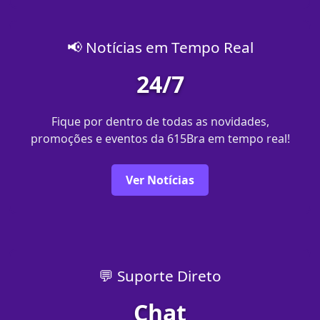
📢 Notícias em Tempo Real
24/7
Fique por dentro de todas as novidades,
promoções e eventos da 615Bra em tempo real!
Ver Notícias
💬 Suporte Direto
Chat