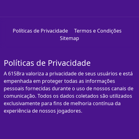
Políticas de Privacidade
Termos e Condições
Sitemap
Políticas de Privacidade
A 615Bra valoriza a privacidade de seus usuários e está
empenhada em proteger todas as informações
pessoais fornecidas durante o uso de nossos canais de
comunicação. Todos os dados coletados são utilizados
exclusivamente para fins de melhoria contínua da
experiência de nossos jogadores.