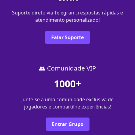
Suporte direto via Telegram, respostas rápidas e
atendimento personalizado!
Falar Suporte
👥 Comunidade VIP
1000+
Junte-se a uma comunidade exclusiva de
jogadores e compartilhe experiências!
Entrar Grupo