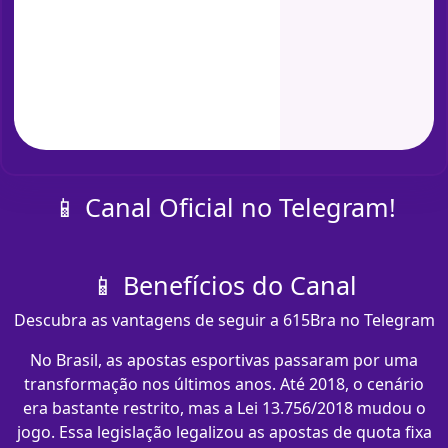
📱 Canal Oficial no Telegram!
📱 Benefícios do Canal
Descubra as vantagens de seguir a 615Bra no Telegram
No Brasil, as apostas esportivas passaram por uma
transformação nos últimos anos. Até 2018, o cenário
era bastante restrito, mas a Lei 13.756/2018 mudou o
jogo. Essa legislação legalizou as apostas de quota fixa