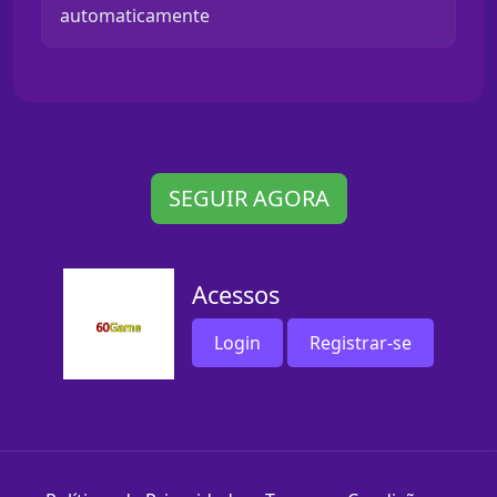
automaticamente
SEGUIR AGORA
Acessos
Login
Registrar-se