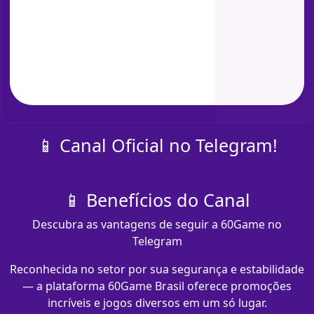
📱 Canal Oficial no Telegram!
📱 Benefícios do Canal
Descubra as vantagens de seguir a 60Game no
Telegram
Reconhecida no setor por sua segurança e estabilidade
— a plataforma 60Game Brasil oferece promoções
incríveis e jogos diversos em um só lugar.