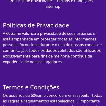
Políticas de Privacidade
Termos e Condições
Sitemap
Políticas de Privacidade
A 60Game valoriza a privacidade de seus usuários e
está empenhada em proteger todas as informações
pessoais fornecidas durante o uso de nossos canais de
comunicação. Todos os dados coletados são utilizados
exclusivamente para fins de melhoria contínua da
experiência de nossos jogadores.
Termos e Condições
Os usuários da 60Game concordam em respeitar todas
as regras e regulamentos estabelecidos. É importante