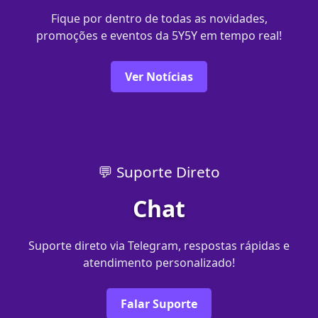
Fique por dentro de todas as novidades,
promoções e eventos da 5Y5Y em tempo real!
Ver Notícias
💬 Suporte Direto
Chat
Suporte direto via Telegram, respostas rápidas e
atendimento personalizado!
Falar Suporte