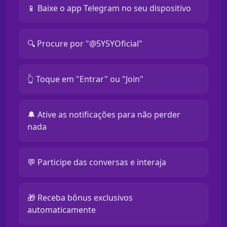
📱 Baixe o app Telegram no seu dispositivo
🔍 Procure por "@5Y5YOficial"
👆 Toque em "Entrar" ou "Join"
🔔 Ative as notificações para não perder
nada
💬 Participe das conversas e interaja
🎁 Receba bônus exclusivos
automaticamente