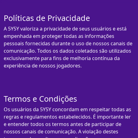
Políticas de Privacidade
A 5Y5Y valoriza a privacidade de seus usuários e está
empenhada em proteger todas as informações
pessoais fornecidas durante o uso de nossos canais de
comunicação. Todos os dados coletados são utilizados
exclusivamente para fins de melhoria contínua da
experiência de nossos jogadores.
Termos e Condições
Os usuários da 5Y5Y concordam em respeitar todas as
regras e regulamentos estabelecidos. É importante ler
e entender todos os termos antes de participar de
nossos canais de comunicação. A violação destes