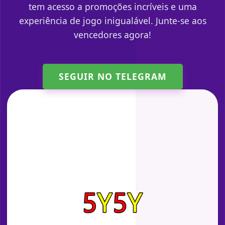
tem acesso a promoções incríveis e uma
experiência de jogo inigualável. Junte-se aos
vencedores agora!
SEGUIR NO TELEGRAM