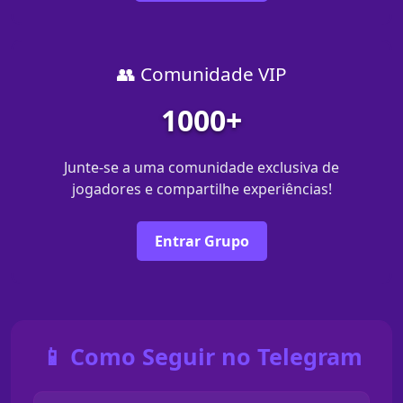
👥 Comunidade VIP
1000+
Junte-se a uma comunidade exclusiva de
jogadores e compartilhe experiências!
Entrar Grupo
📱 Como Seguir no Telegram