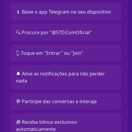
📱 Baixe o app Telegram no seu dispositivo
🔍 Procure por "@57D.ComOficial"
👆 Toque em "Entrar" ou "Join"
🔔 Ative as notificações para não perder
nada
💬 Participe das conversas e interaja
🎁 Receba bônus exclusivos
automaticamente