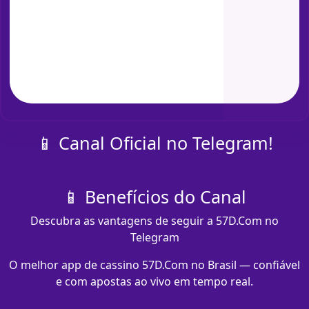
📱 Canal Oficial no Telegram!
📱 Benefícios do Canal
Descubra as vantagens de seguir a 57D.Com no
Telegram
O melhor app de cassino 57D.Com no Brasil — confiável
e com apostas ao vivo em tempo real.