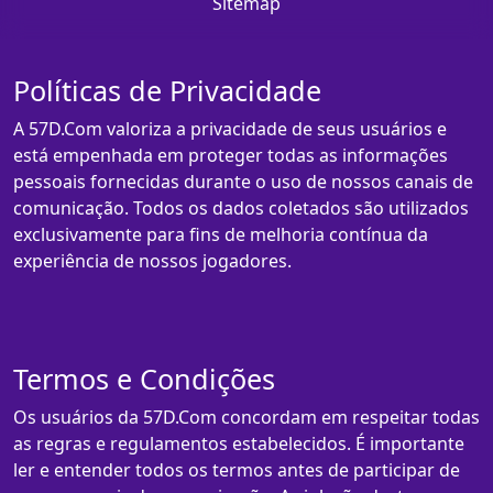
Sitemap
Políticas de Privacidade
A 57D.Com valoriza a privacidade de seus usuários e
está empenhada em proteger todas as informações
pessoais fornecidas durante o uso de nossos canais de
comunicação. Todos os dados coletados são utilizados
exclusivamente para fins de melhoria contínua da
experiência de nossos jogadores.
Termos e Condições
Os usuários da 57D.Com concordam em respeitar todas
as regras e regulamentos estabelecidos. É importante
ler e entender todos os termos antes de participar de