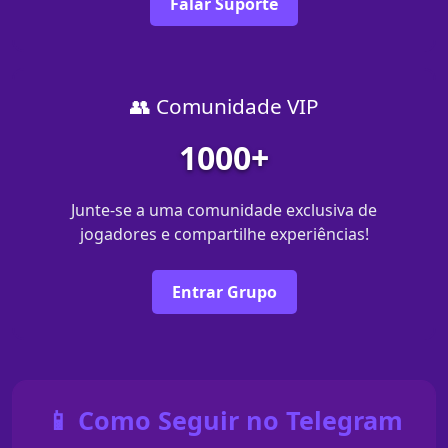
Falar Suporte
👥 Comunidade VIP
1000+
Junte-se a uma comunidade exclusiva de
jogadores e compartilhe experiências!
Entrar Grupo
📱 Como Seguir no Telegram