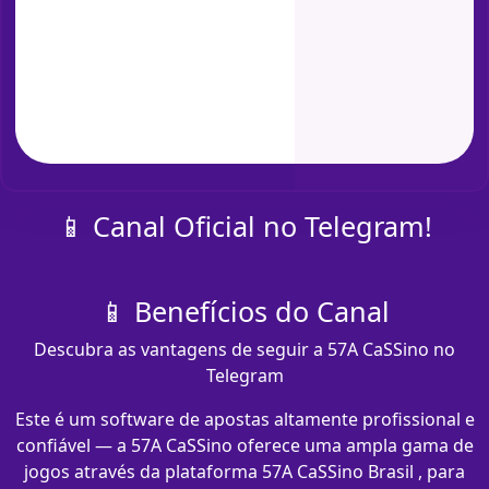
📱 Canal Oficial no Telegram!
📱 Benefícios do Canal
Descubra as vantagens de seguir a 57A CaSSino no
Telegram
Este é um software de apostas altamente profissional e
confiável — a 57A CaSSino oferece uma ampla gama de
jogos através da plataforma 57A CaSSino Brasil , para