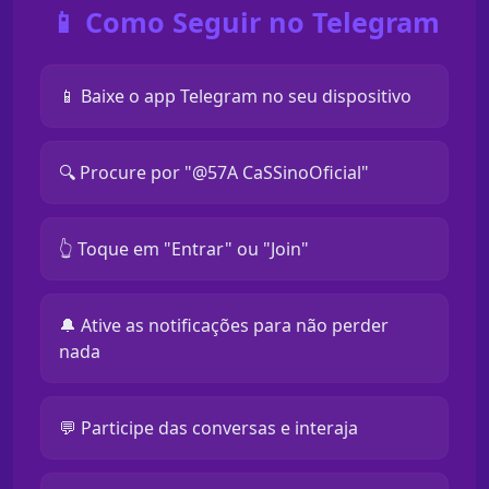
📱 Como Seguir no Telegram
📱 Baixe o app Telegram no seu dispositivo
🔍 Procure por "@57A CaSSinoOficial"
👆 Toque em "Entrar" ou "Join"
🔔 Ative as notificações para não perder
nada
💬 Participe das conversas e interaja