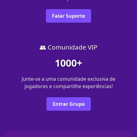
Falar Suporte
👥 Comunidade VIP
1000+
Junte-se a uma comunidade exclusiva de
jogadores e compartilhe experiências!
Entrar Grupo