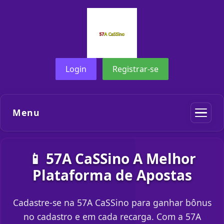
Login
Registrar-se
Menu
📱 57A CaSSino A Melhor
Plataforma de Apostas
Cadastre-se na 57A CaSSino para ganhar bônus
no cadastro e em cada recarga. Com a 57A