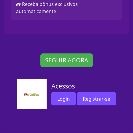
🎁 Receba bônus exclusivos
automaticamente
SEGUIR AGORA
Acessos
Login
Registrar-se