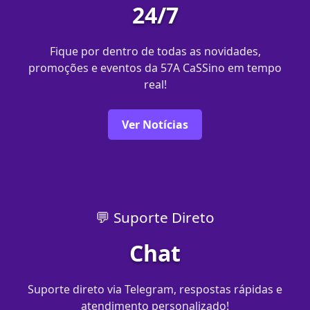
24/7
Fique por dentro de todas as novidades,
promoções e eventos da 57A CaSSino em tempo
real!
Ver Notícias
💬 Suporte Direto
Chat
Suporte direto via Telegram, respostas rápidas e
atendimento personalizado!