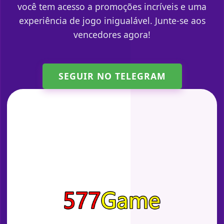
você tem acesso a promoções incríveis e uma
experiência de jogo inigualável. Junte-se aos
vencedores agora!
SEGUIR NO TELEGRAM