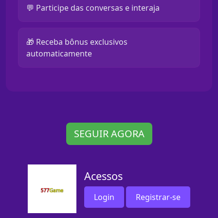
💬 Participe das conversas e interaja
🎁 Receba bônus exclusivos
automaticamente
SEGUIR AGORA
Acessos
Login
Registrar-se