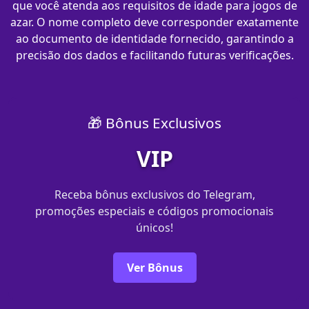
que você atenda aos requisitos de idade para jogos de
azar. O nome completo deve corresponder exatamente
ao documento de identidade fornecido, garantindo a
precisão dos dados e facilitando futuras verificações.
🎁 Bônus Exclusivos
VIP
Receba bônus exclusivos do Telegram,
promoções especiais e códigos promocionais
únicos!
Ver Bônus