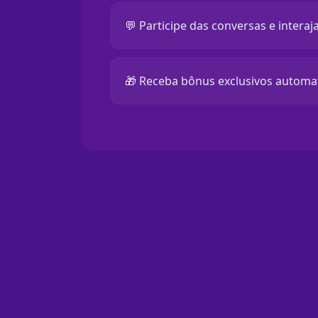
💬 Participe das conversas e interaj
🎁 Receba bônus exclusivos autom