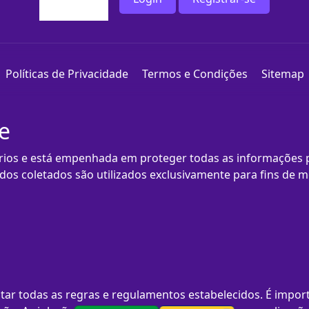
Políticas de Privacidade
Termos e Condições
Sitemap
de
ários e está empenhada em proteger todas as informações 
os coletados são utilizados exclusivamente para fins de m
r todas as regras e regulamentos estabelecidos. É import