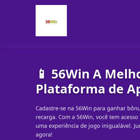
📱 56Win A Melh
Plataforma de A
Cadastre-se na 56Win para ganhar bônu
recarga. Com a 56Win, você tem acesso 
uma experiência de jogo inigualável. J
agora!