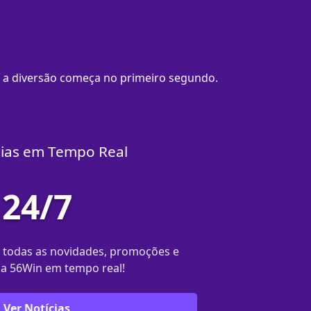
, a diversão começa no primeiro segundo.
cias em Tempo Real
24/7
e todas as novidades, promoções e
a 56Win em tempo real!
Ver Notícias