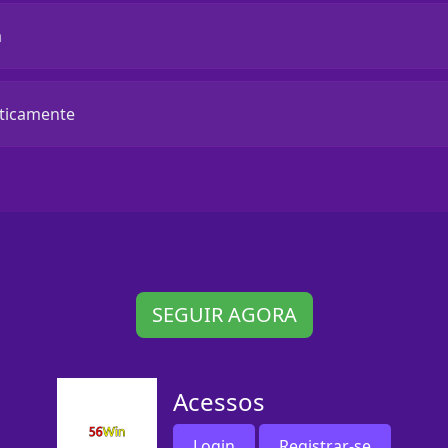
a
aticamente
SEGUIR AGORA
Acessos
Login
Registrar-se