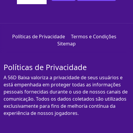
Políticas de Privacidade
Termos e Condições
Sitemap
Políticas de Privacidade
A 56D Baixa valoriza a privacidade de seus usuários e
está empenhada em proteger todas as informações
pessoais fornecidas durante o uso de nossos canais de
comunicação. Todos os dados coletados são utilizados
exclusivamente para fins de melhoria contínua da
experiência de nossos jogadores.