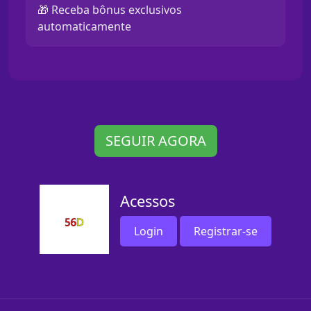
🎁 Receba bônus exclusivos
automaticamente
SEGUIR AGORA
Acessos
Login
Registrar-se