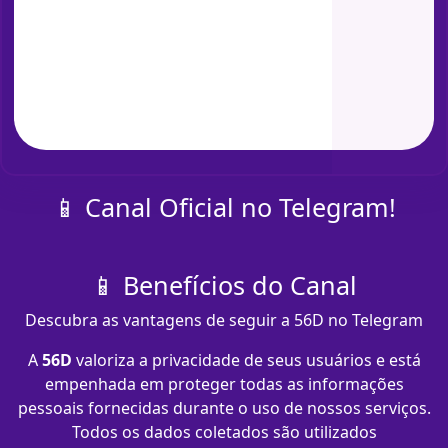
📱 Canal Oficial no Telegram!
📱 Benefícios do Canal
Descubra as vantagens de seguir a 56D no Telegram
A
56D
valoriza a privacidade de seus usuários e está
empenhada em proteger todas as informações
pessoais fornecidas durante o uso de nossos serviços.
Todos os dados coletados são utilizados