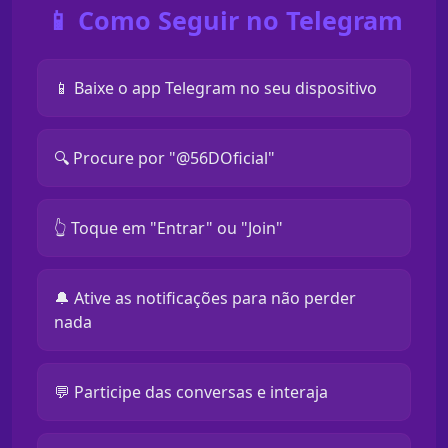
📱 Como Seguir no Telegram
📱 Baixe o app Telegram no seu dispositivo
🔍 Procure por "@56DOficial"
👆 Toque em "Entrar" ou "Join"
🔔 Ative as notificações para não perder
nada
💬 Participe das conversas e interaja