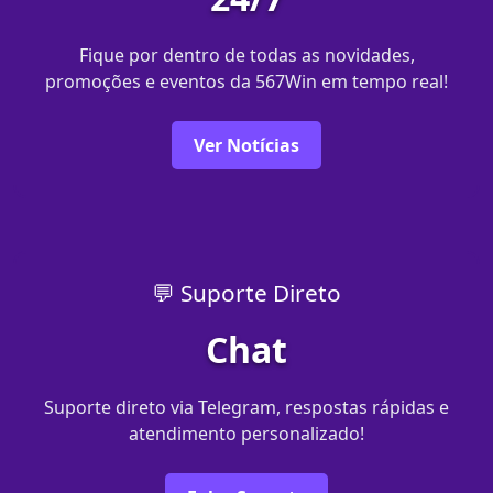
Fique por dentro de todas as novidades,
promoções e eventos da 567Win em tempo real!
Ver Notícias
💬 Suporte Direto
Chat
Suporte direto via Telegram, respostas rápidas e
atendimento personalizado!