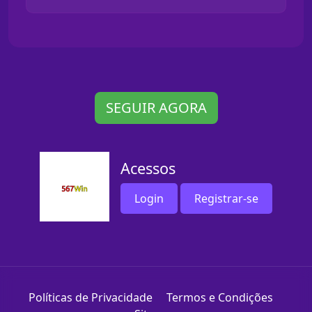
SEGUIR AGORA
Acessos
Login
Registrar-se
Políticas de Privacidade
Termos e Condições