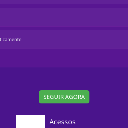
a
aticamente
SEGUIR AGORA
Acessos