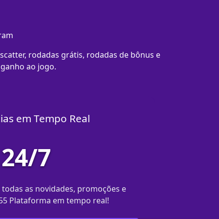
gram
catter, rodadas grátis, rodadas de bônus e
 ganho ao jogo.
cias em Tempo Real
24/7
e todas as novidades, promoções e
55 Plataforma em tempo real!