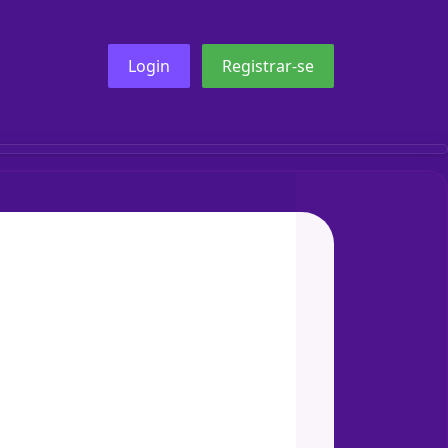
Login
Registrar-se