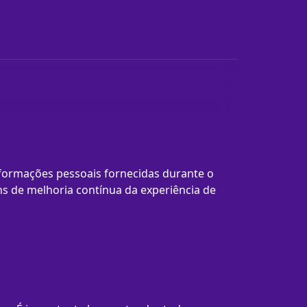
nformações pessoais fornecidas durante o
ns de melhoria contínua da experiência de