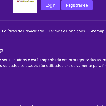
Login
Registrar-se
Políticas de Privacidade
Termos e Condições
Sitemap
de
de seus usuários e está empenhada em proteger todas as i
 os dados coletados são utilizados exclusivamente para fi