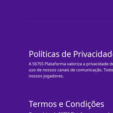
Políticas de Privacida
A 56755 Plataforma valoriza a privacidade 
uso de nossos canais de comunicação. Todos
nossos jogadores.
Termos e Condições