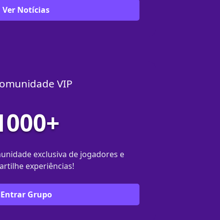
Ver Notícias
Comunidade VIP
1000+
unidade exclusiva de jogadores e
rtilhe experiências!
Entrar Grupo