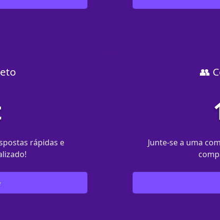
reto
👥 
t
espostas rápidas e
Junte-se a uma com
lizado!
compa
e