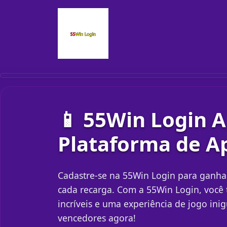
📱 55Win Login 
Plataforma de A
Cadastre-se na 55Win Login para ganha
cada recarga. Com a 55Win Login, você
incríveis e uma experiência de jogo inig
vencedores agora!