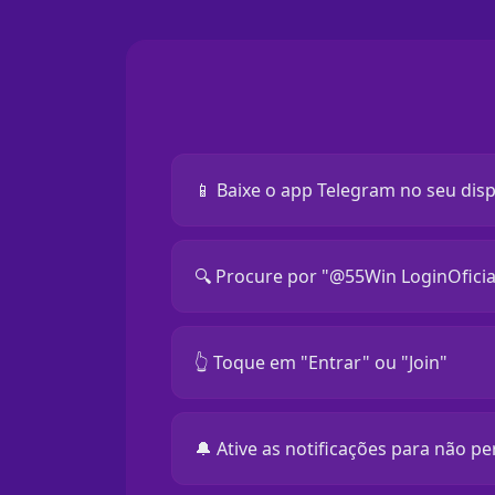
📱 Baixe o app Telegram no seu disp
🔍 Procure por "@55Win LoginOficia
👆 Toque em "Entrar" ou "Join"
🔔 Ative as notificações para não p