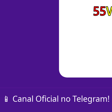
📱 Canal Oficial no Telegram!