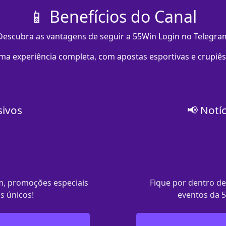
📱 Benefícios do Canal
Descubra as vantagens de seguir a 55Win Login no Telegra
ma experiência completa, com apostas esportivas e crupiês
sivos
📢 Notí
m, promoções especiais
Fique por dentro d
s únicos!
eventos da 