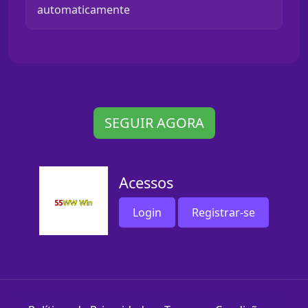
automaticamente
SEGUIR AGORA
Acessos
Login
Registrar-se