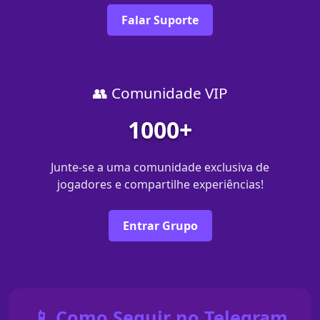
Falar Suporte
👥 Comunidade VIP
1000+
Junte-se a uma comunidade exclusiva de
jogadores e compartilhe experiências!
Entrar Grupo
📱 Como Seguir no Telegram