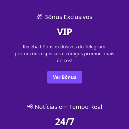
🎁 Bônus Exclusivos
VIP
Receba bônus exclusivos do Telegram,
promoções especiais e códigos promocionais
únicos!
Ver Bônus
📢 Notícias em Tempo Real
24/7