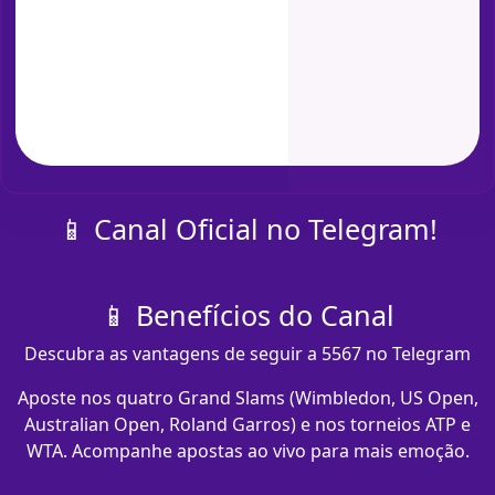
📱 Canal Oficial no Telegram!
📱 Benefícios do Canal
Descubra as vantagens de seguir a 5567 no Telegram
Aposte nos quatro Grand Slams (Wimbledon, US Open,
Australian Open, Roland Garros) e nos torneios ATP e
WTA. Acompanhe apostas ao vivo para mais emoção.