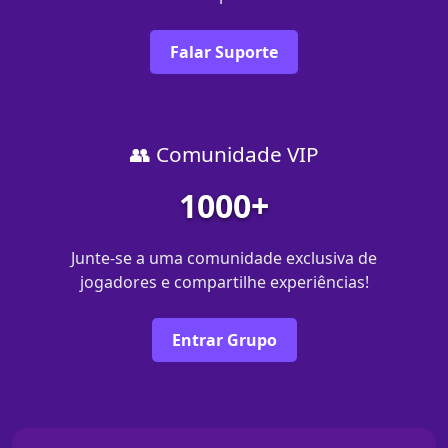
Falar Suporte
👥 Comunidade VIP
1000+
Junte-se a uma comunidade exclusiva de
jogadores e compartilhe experiências!
Entrar Grupo