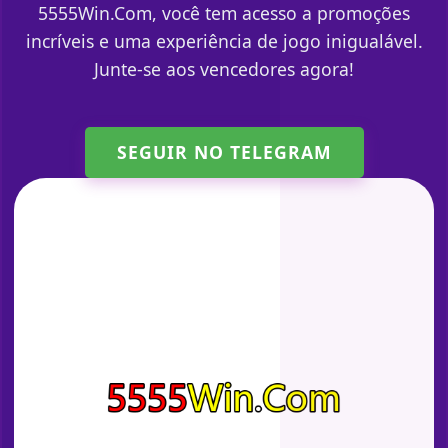
5555Win.Com, você tem acesso a promoções
incríveis e uma experiência de jogo inigualável.
Junte-se aos vencedores agora!
SEGUIR NO TELEGRAM