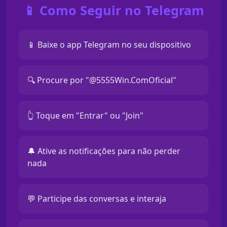
📱 Como Seguir no Telegram
📱 Baixe o app Telegram no seu dispositivo
🔍 Procure por "@5555Win.ComOficial"
👆 Toque em "Entrar" ou "Join"
🔔 Ative as notificações para não perder
nada
💬 Participe das conversas e interaja