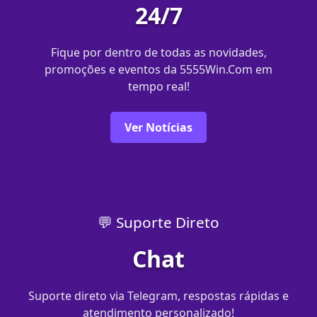
24/7
Fique por dentro de todas as novidades,
promoções e eventos da 5555Win.Com em
tempo real!
Ver Notícias
💬 Suporte Direto
Chat
Suporte direto via Telegram, respostas rápidas e
atendimento personalizado!