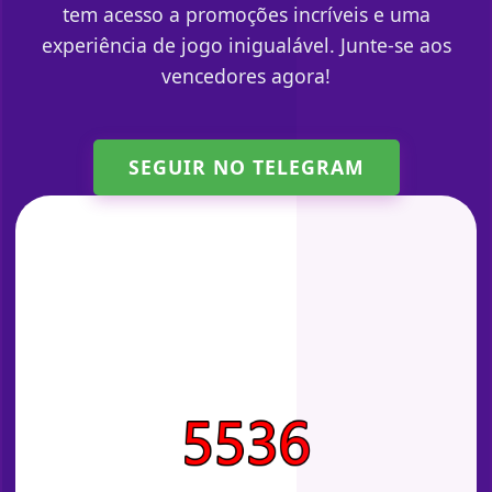
tem acesso a promoções incríveis e uma
experiência de jogo inigualável. Junte-se aos
vencedores agora!
SEGUIR NO TELEGRAM