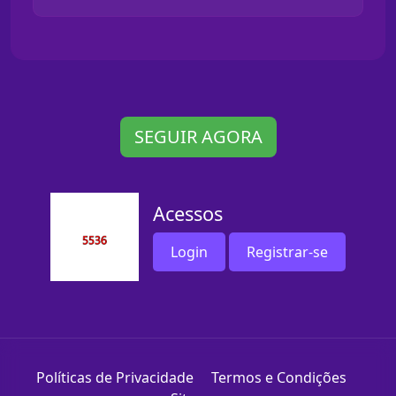
SEGUIR AGORA
Acessos
Login
Registrar-se
Políticas de Privacidade
Termos e Condições