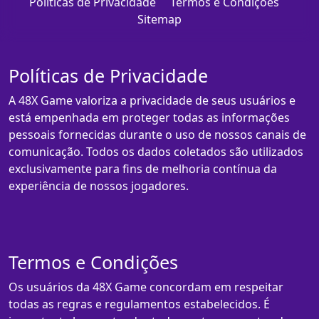
Políticas de Privacidade
Termos e Condições
Sitemap
Políticas de Privacidade
A 48X Game valoriza a privacidade de seus usuários e
está empenhada em proteger todas as informações
pessoais fornecidas durante o uso de nossos canais de
comunicação. Todos os dados coletados são utilizados
exclusivamente para fins de melhoria contínua da
experiência de nossos jogadores.
Termos e Condições
Os usuários da 48X Game concordam em respeitar
todas as regras e regulamentos estabelecidos. É