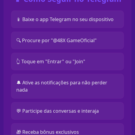
📱 Baixe o app Telegram no seu dispositivo
🔍 Procure por "@48X GameOficial"
👆 Toque em "Entrar" ou "Join"
🔔 Ative as notificações para não perder
nada
💬 Participe das conversas e interaja
🎁 Receba bônus exclusivos