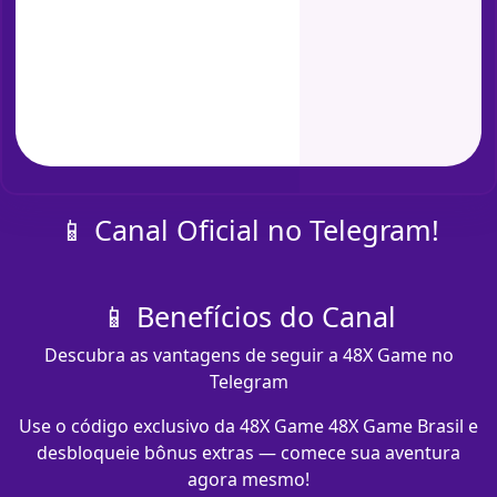
📱 Canal Oficial no Telegram!
📱 Benefícios do Canal
Descubra as vantagens de seguir a 48X Game no
Telegram
Use o código exclusivo da 48X Game 48X Game Brasil e
desbloqueie bônus extras — comece sua aventura
agora mesmo!