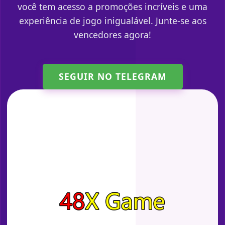
você tem acesso a promoções incríveis e uma
experiência de jogo inigualável. Junte-se aos
vencedores agora!
SEGUIR NO TELEGRAM