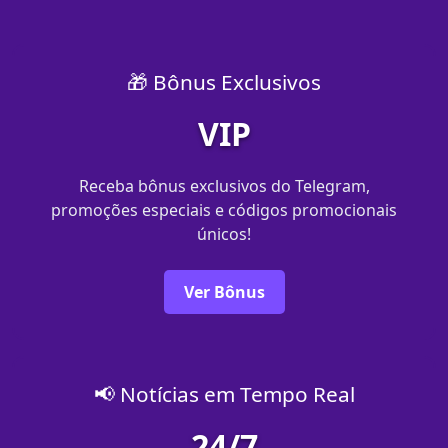
🎁 Bônus Exclusivos
VIP
Receba bônus exclusivos do Telegram,
promoções especiais e códigos promocionais
únicos!
Ver Bônus
📢 Notícias em Tempo Real
24/7