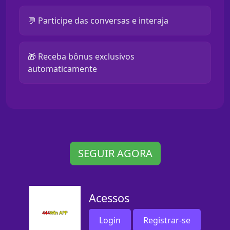
💬 Participe das conversas e interaja
🎁 Receba bônus exclusivos
automaticamente
SEGUIR AGORA
Acessos
Login
Registrar-se