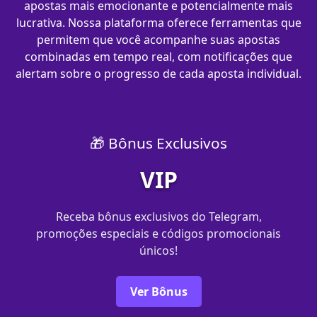
apostas mais emocionante e potencialmente mais
lucrativa. Nossa plataforma oferece ferramentas que
permitem que você acompanhe suas apostas
combinadas em tempo real, com notificações que
alertam sobre o progresso de cada aposta individual.
🎁 Bônus Exclusivos
VIP
Receba bônus exclusivos do Telegram,
promoções especiais e códigos promocionais
únicos!
Ver Bônus