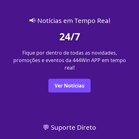
📢 Notícias em Tempo Real
24/7
Fique por dentro de todas as novidades,
promoções e eventos da 444Win APP em tempo
real!
Ver Notícias
💬 Suporte Direto