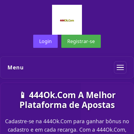
Login
Registrar-se
Menu
📱 444Ok.Com A Melhor
Plataforma de Apostas
Cadastre-se na 444Ok.Com para ganhar bônus no
cadastro e em cada recarga. Com a 444Ok.Com,