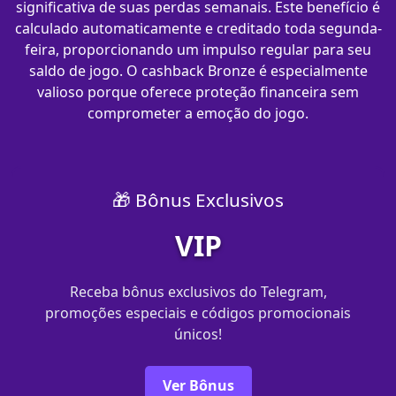
significativa de suas perdas semanais. Este benefício é
calculado automaticamente e creditado toda segunda-
feira, proporcionando um impulso regular para seu
saldo de jogo. O cashback Bronze é especialmente
valioso porque oferece proteção financeira sem
comprometer a emoção do jogo.
🎁 Bônus Exclusivos
VIP
Receba bônus exclusivos do Telegram,
promoções especiais e códigos promocionais
únicos!
Ver Bônus