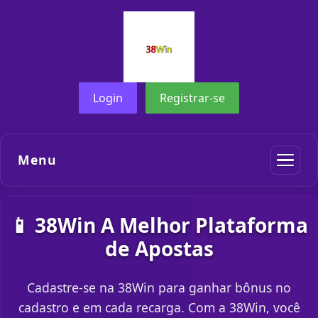
Login
Registrar-se
Menu
📱 38Win A Melhor Plataforma
de Apostas
Cadastre-se na 38Win para ganhar bônus no
cadastro e em cada recarga. Com a 38Win, você