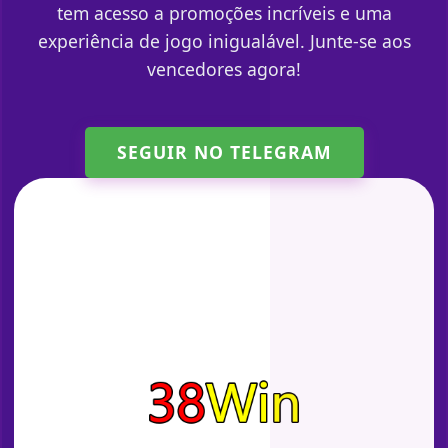
tem acesso a promoções incríveis e uma
experiência de jogo inigualável. Junte-se aos
vencedores agora!
SEGUIR NO TELEGRAM