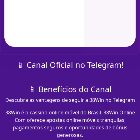
📱 Canal Oficial no Telegram!
📱 Benefícios do Canal
Descubra as vantagens de seguir a 38Win no Telegram
38Win é o cassino online móvel do Brasil. 38Win Online
Com oferece apostas online móveis tranquilas,
pagamentos seguros e oportunidades de bônus
generosas.