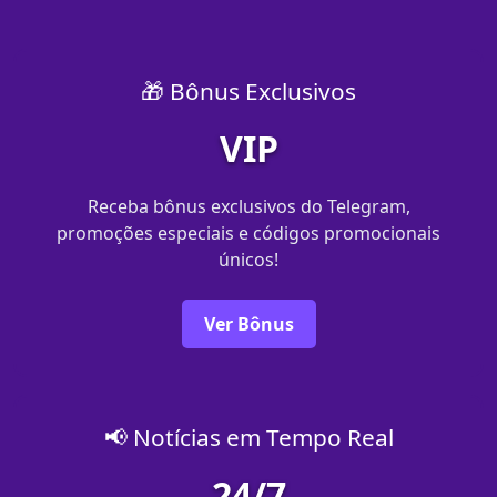
🎁 Bônus Exclusivos
VIP
Receba bônus exclusivos do Telegram,
promoções especiais e códigos promocionais
únicos!
Ver Bônus
📢 Notícias em Tempo Real
24/7