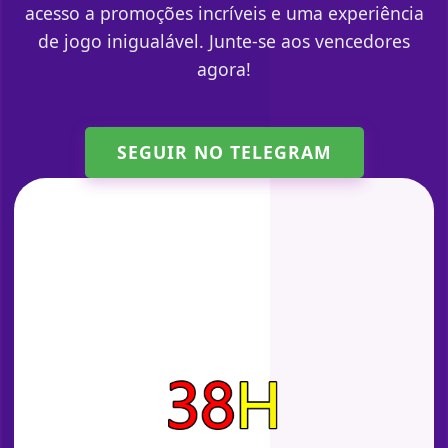
acesso a promoções incríveis e uma experiência
de jogo inigualável. Junte-se aos vencedores
agora!
SEGUIR NO TELEGRAM