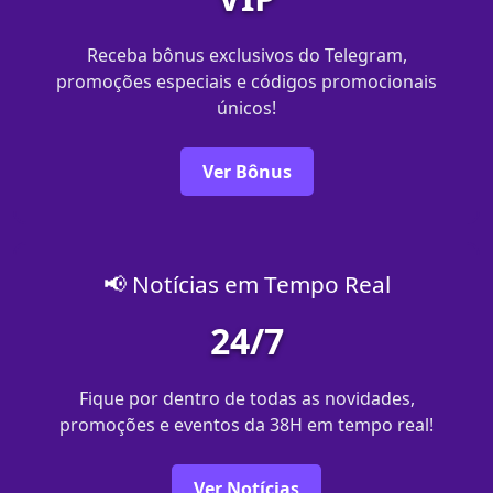
Receba bônus exclusivos do Telegram,
promoções especiais e códigos promocionais
únicos!
Ver Bônus
📢 Notícias em Tempo Real
24/7
Fique por dentro de todas as novidades,
promoções e eventos da 38H em tempo real!
Ver Notícias