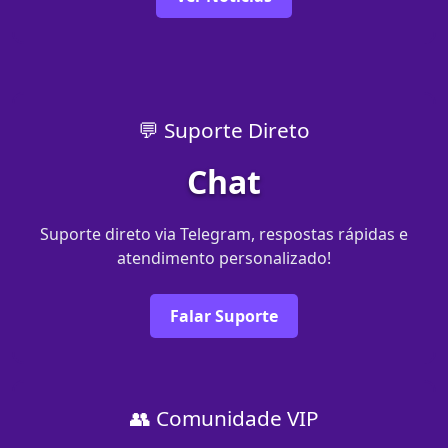
💬 Suporte Direto
Chat
Suporte direto via Telegram, respostas rápidas e
atendimento personalizado!
Falar Suporte
👥 Comunidade VIP