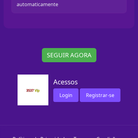
automaticamente
SEGUIR AGORA
Acessos
Login
Registrar-se