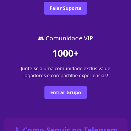
Falar Suporte
👥 Comunidade VIP
1000+
Junte-se a uma comunidade exclusiva de
jogadores e compartilhe experiências!
Entrar Grupo
📱 Como Seguir no Telegram