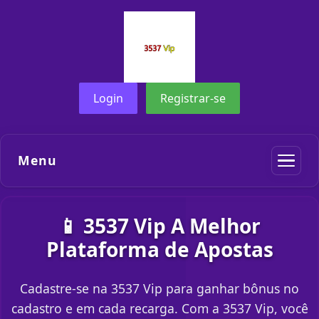
Login
Registrar-se
Menu
📱 3537 Vip A Melhor
Plataforma de Apostas
Cadastre-se na 3537 Vip para ganhar bônus no
cadastro e em cada recarga. Com a 3537 Vip, você