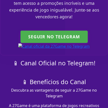
tem acesso a promoções incríveis e uma
experiência de jogo inigualável. Junte-se aos
vencedores agora!
SEGUIR NO TELEGRAM
📱 Canal Oficial no Telegram!
📱 Benefícios do Canal
Descubra as vantagens de seguir a 27Game no
Telegram
A 27Game é uma plataforma de jogos recreativos