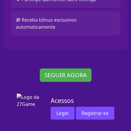
🎁 Receba bônus exclusivos
automaticamente
SEGUIR AGORA
Acessos
Login
Registrar-se