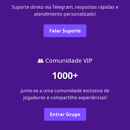
Suporte direto via Telegram, respostas rápidas e
atendimento personalizado!
Falar Suporte
👥 Comunidade VIP
1000+
Junte-se a uma comunidade exclusiva de
jogadores e compartilhe experiências!
Entrar Grupo