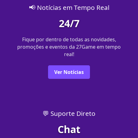
📢 Notícias em Tempo Real
24/7
Fique por dentro de todas as novidades,
promoções e eventos da 27Game em tempo
real!
Ver Notícias
💬 Suporte Direto
Chat