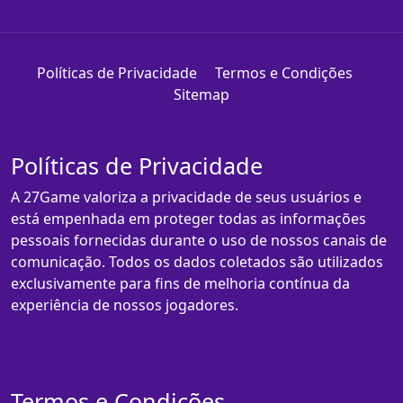
Políticas de Privacidade
Termos e Condições
Sitemap
Políticas de Privacidade
A 27Game valoriza a privacidade de seus usuários e
está empenhada em proteger todas as informações
pessoais fornecidas durante o uso de nossos canais de
comunicação. Todos os dados coletados são utilizados
exclusivamente para fins de melhoria contínua da
experiência de nossos jogadores.
Termos e Condições