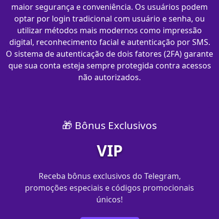
maior segurança e conveniência. Os usuários podem
optar por login tradicional com usuário e senha, ou
utilizar métodos mais modernos como impressão
digital, reconhecimento facial e autenticação por SMS.
O sistema de autenticação de dois fatores (2FA) garante
que sua conta esteja sempre protegida contra acessos
não autorizados.
🎁 Bônus Exclusivos
VIP
Receba bônus exclusivos do Telegram,
promoções especiais e códigos promocionais
únicos!