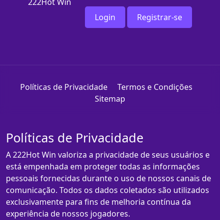
Login
Registrar-se
Políticas de Privacidade
Termos e Condições
Sitemap
Políticas de Privacidade
A 222Hot Win valoriza a privacidade de seus usuários e
está empenhada em proteger todas as informações
pessoais fornecidas durante o uso de nossos canais de
comunicação. Todos os dados coletados são utilizados
exclusivamente para fins de melhoria contínua da
experiência de nossos jogadores.