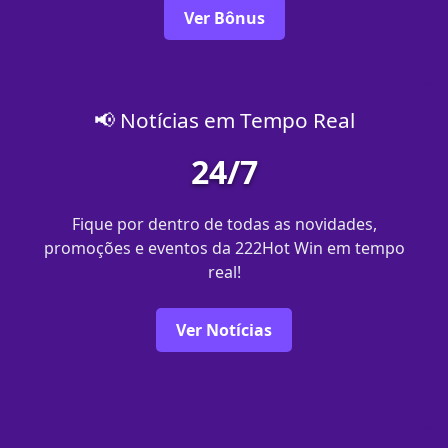
Ver Bônus
📢 Notícias em Tempo Real
24/7
Fique por dentro de todas as novidades,
promoções e eventos da 222Hot Win em tempo
real!
Ver Notícias