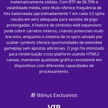
matematicamente sólidas. Com RTP de 96.70% e
volatilidade média, este título oferece frequência de
hits balanceada (aproximadamente 1 em cada 3.5 spins
resulta em win) adequada para sessões de jogo
prolongadas. A feature de símbolos wild expansivos
pode cobrir carretos inteiros, criando potenciais multi-
line wins, enquanto o sistema de re-spins ativado por
scatter symbols oferece oportunidades de extended
gameplay sem apostas adicionais. O jogo foi otimizado
para renderização cross-platform usando HTML5
canvas, mantendo qualidade gráfica consistente em
dispositivos com diferentes capacidades de
processamento.
🎁 Bônus Exclusivos
VIP