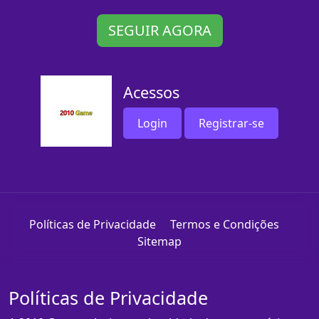
SEGUIR AGORA
Acessos
Login
Registrar-se
Políticas de Privacidade
Termos e Condições
Sitemap
Políticas de Privacidade