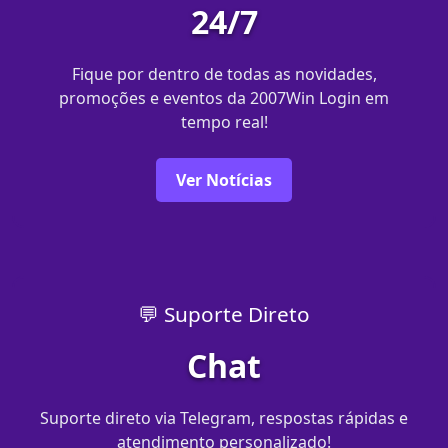
24/7
Fique por dentro de todas as novidades,
promoções e eventos da 2007Win Login em
tempo real!
Ver Notícias
💬 Suporte Direto
Chat
Suporte direto via Telegram, respostas rápidas e
atendimento personalizado!