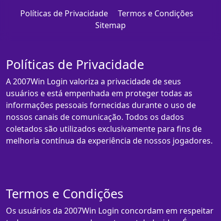
Políticas de Privacidade
Termos e Condições
Sitemap
Políticas de Privacidade
A 2007Win Login valoriza a privacidade de seus
usuários e está empenhada em proteger todas as
informações pessoais fornecidas durante o uso de
nossos canais de comunicação. Todos os dados
coletados são utilizados exclusivamente para fins de
melhoria contínua da experiência de nossos jogadores.
Termos e Condições
Os usuários da 2007Win Login concordam em respeitar